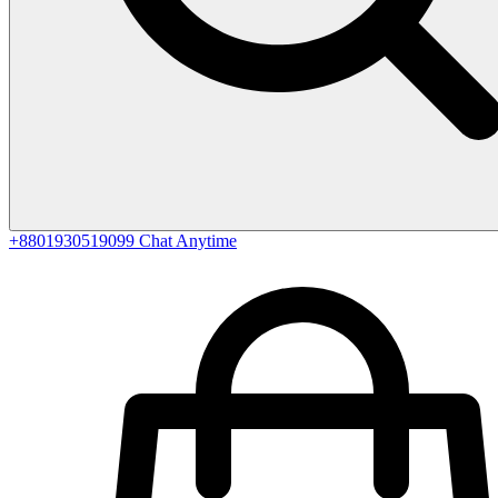
+8801930519099
Chat Anytime