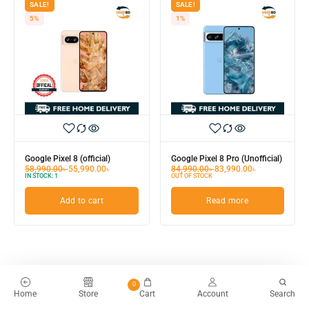
SALE!
SALE!
5%
1%
Google Pixel 8 (official)
Google Pixel 8 Pro (Unofficial)
58,990.00
৳
55,990.00
৳
84,990.00
৳
83,990.00
৳
IN STOCK:
1
OUT OF STOCK
Add to cart
Read more
0
Home
Store
Cart
Account
Search