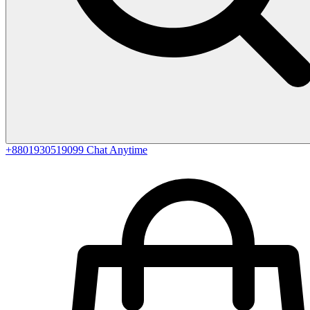
+8801930519099
Chat Anytime