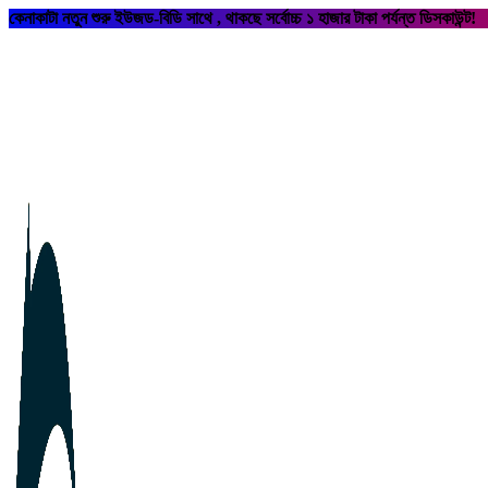
কেনাকাটা নতুন শুরু ইউজড-বিডি সাথে , থাকছে সর্বোচ্চ ১ হাজার টাকা পর্যন্ত ডিসকাউন্ট!