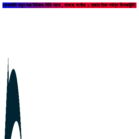
কেনাকাটা নতুন শুরু ইউজড-বিডি সাথে , থাকছে সর্বোচ্চ ১ হাজার টাকা পর্যন্ত ডিসকাউন্ট!