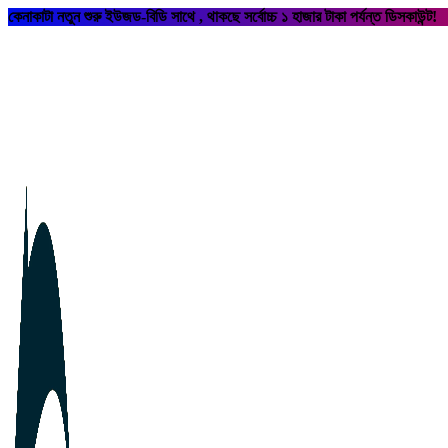
কেনাকাটা নতুন শুরু ইউজড-বিডি সাথে , থাকছে সর্বোচ্চ ১ হাজার টাকা পর্যন্ত ডিসকাউন্ট!