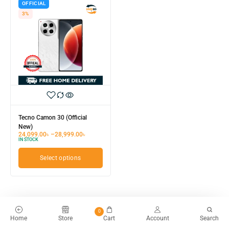
OFFICIAL
3%
Tecno Camon 30 (Official
New)
24,099.00
৳
–
28,999.00
৳
IN STOCK
Select options
0
Home
Store
Cart
Account
Search