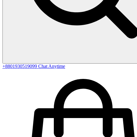
+8801930519099
Chat Anytime