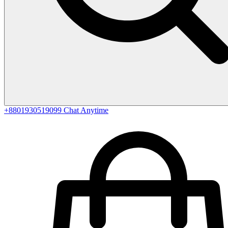
+8801930519099
Chat Anytime