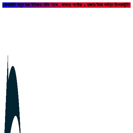
কেনাকাটা নতুন শুরু ইউজড-বিডি সাথে , থাকছে সর্বোচ্চ ১ হাজার টাকা পর্যন্ত ডিসকাউন্ট!