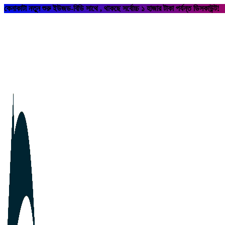
কেনাকাটা নতুন শুরু ইউজড-বিডি সাথে , থাকছে সর্বোচ্চ ১ হাজার টাকা পর্যন্ত ডিসকাউন্ট!