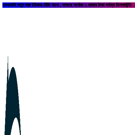
কেনাকাটা নতুন শুরু ইউজড-বিডি সাথে , থাকছে সর্বোচ্চ ১ হাজার টাকা পর্যন্ত ডিসকাউন্ট!