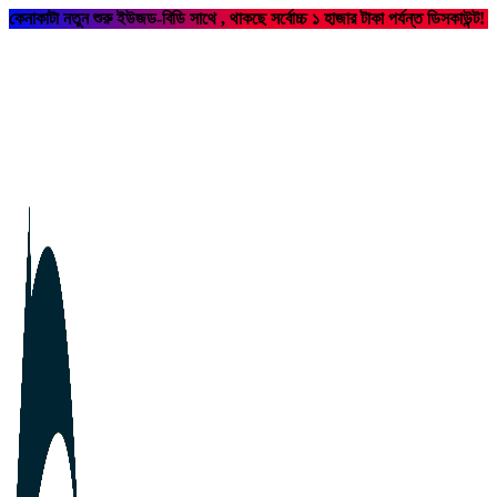
কেনাকাটা নতুন শুরু ইউজড-বিডি সাথে , থাকছে সর্বোচ্চ ১ হাজার টাকা পর্যন্ত ডিসকাউন্ট!