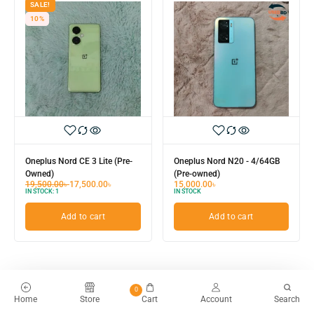
SALE!
10%
Oneplus Nord CE 3 Lite (Pre-
Oneplus Nord N20 - 4/64GB
Owned)
(Pre-owned)
19,500.00
৳
17,500.00
৳
15,000.00
৳
IN STOCK:
1
IN STOCK
Add to cart
Add to cart
0
Home
Store
Cart
Account
Search