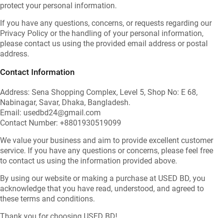
protect your personal information.
If you have any questions, concerns, or requests regarding our
Privacy Policy or the handling of your personal information,
please contact us using the provided email address or postal
address.
Contact Information
Address: Sena Shopping Complex, Level 5, Shop No: E 68,
Nabinagar, Savar, Dhaka, Bangladesh.
Email: usedbd24@gmail.com
Contact Number: +8801930519099
We value your business and aim to provide excellent customer
service. If you have any questions or concerns, please feel free
to contact us using the information provided above.
By using our website or making a purchase at USED BD, you
acknowledge that you have read, understood, and agreed to
these terms and conditions.
Thank you for choosing
USED BD
!