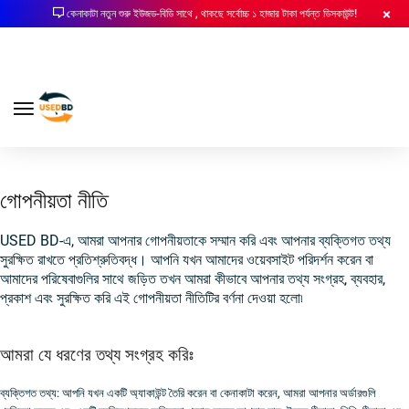
কেনাকাটা নতুন শুরু ইউজড-বিডি সাথে , থাকছে সর্বোচ্চ ১ হাজার টাকা পর্যন্ত ডিসকাউন্ট!
গোপনীয়তা নীতি
USED BD-এ, আমরা আপনার গোপনীয়তাকে সম্মান করি এবং আপনার ব্যক্তিগত তথ্য
সুরক্ষিত রাখতে প্রতিশ্রুতিবদ্ধ। আপনি যখন আমাদের ওয়েবসাইট পরিদর্শন করেন বা
আমাদের পরিষেবাগুলির সাথে জড়িত তখন আমরা কীভাবে আপনার তথ্য সংগ্রহ, ব্যবহার,
প্রকাশ এবং সুরক্ষিত করি এই গোপনীয়তা নীতিটির বর্ণনা দেওয়া হলো৷
আমরা যে ধরণের তথ্য সংগ্রহ করিঃ
ব্যক্তিগত তথ্য: আপনি যখন একটি অ্যাকাউন্ট তৈরি করেন বা কেনাকাটা করেন, আমরা আপনার অর্ডারগুলি